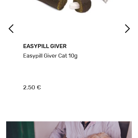
EASYPILL GIVER
TR
Easypill Giver Cat 10g
TR
ΤΡ
FR
2.50 €
27