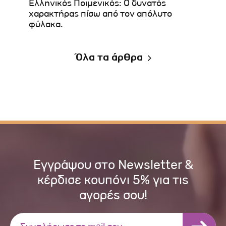
Ελληνικός Ποιμενικός: Ο δυνατός
Έφτα
χαρακτήρας πίσω από τον απόλυτο
Μικρ
φύλακα.
Όλα τα άρθρα
Εγγράψου στο Newsletter &
κέρδισε κουπόνι 5% για τις
αγορές σου!