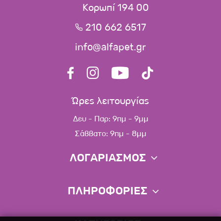
Κορωπί 194 00
210 662 6517
info@alfapet.gr
Ώρες λειτουργίας
Δευ - Παρ: 9πμ - 9μμ
Σάββατο: 9πμ - 8μμ
ΛΟΓΑΡΙΑΣΜΟΣ
Πληροφορίες λογαριασμού
ΠΛΗΡΟΦΟΡΙΕΣ
Λίστα αγαπημένων
Σχετικά
Πολιτική επιστροφών