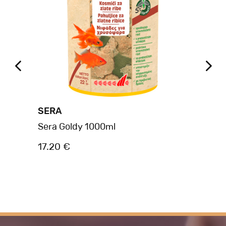
SERA
SE
Sera Goldy 1000ml
Se
17.20 €
6.