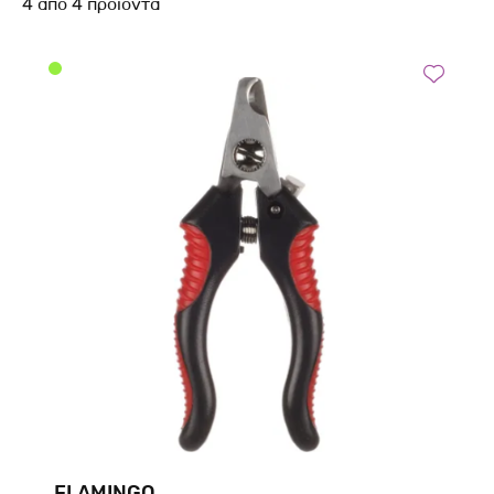
4
από
4
προϊόντα
FLAMINGO