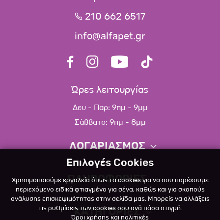
210 662 6517
info@alfapet.gr
Ώρες λειτουργίας
Δευ - Παρ: 9πμ - 9μμ
Σάββατο: 9πμ - 8μμ
ΛΟΓΑΡΙΑΣΜΟΣ
Επιλογές Cookies
Πληροφορίες λογαριασμού
ΠΛΗΡΟΦΟΡΙΕΣ
Χρησιμοποιούμε εργαλεία όπως τα cookies για να σου παρέχουμε
Λίστα αγαπημένων
περιεχόμενο ειδικά φτιαγμένο για σένα, καθώς και για σκοπούς
ανάλυσης επισκεψιμότητας στην σελίδα μας. Μπορείς να αλλάξεις
Σχετικά
Πολιτική επιστροφών
τις ρυθμίσεις των cookies σου ανά πάσα στιγμή.
ΚΑΤΗΓΟΡΙΕΣ
Όροι χρήσης και πολιτικές