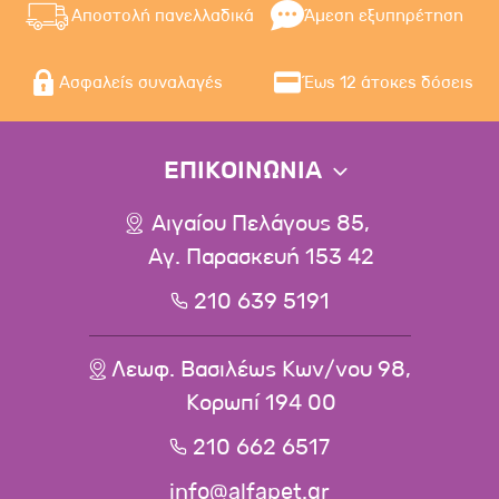
Αποστολή πανελλαδικά
Άμεση εξυπηρέτηση
Ασφαλείς συναλαγές
Έως 12 άτοκες δόσεις
ΕΠΙΚΟΙΝΩΝΙΑ
Αιγαίου Πελάγους 85,
Αγ. Παρασκευή 153 42
210 639 5191
Λεωφ. Βασιλέως Κων/νου 98,
Κορωπί 194 00
210 662 6517
info@alfapet.gr