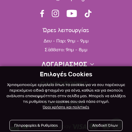
Ώρες λειτουργίας
Δευ - Παρ: 9πμ - 9μμ
Σάββατο: 9πμ - 8μμ
ΛΟΓΑΡΙΑΣΜΟΣ
Επιλογές Cookies
Πληροφορίες λογαριασμού
ΠΛΗΡΟΦΟΡΙΕΣ
Χρησιμοποιούμε εργαλεία όπως τα cookies για να σου παρέχουμε
Λίστα αγαπημένων
περιεχόμενο ειδικά φτιαγμένο για σένα, καθώς και για σκοπούς
ανάλυσης επισκεψιμότητας στην σελίδα μας. Μπορείς να αλλάξεις
Σχετικά
Πολιτική επιστροφών
τις ρυθμίσεις των cookies σου ανά πάσα στιγμή.
ΚΑΤΗΓΟΡΙΕΣ
Όροι χρήσης και πολιτικές
Επικοινωνία
Σκύλος
Blog
Πληροφορίες & Ρυθμίσεις
Αποδοχή Όλων
Γάτα