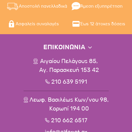
Αποστολή πανελλαδικά
Άμεση εξυπηρέτηση
Ασφαλείς συναλαγές
Έως 12 άτοκες δόσεις
ΕΠΙΚΟΙΝΩΝΙΑ
Αιγαίου Πελάγους 85,
Αγ. Παρασκευή 153 42
210 639 5191
Λεωφ. Βασιλέως Κων/νου 98,
Κορωπί 194 00
210 662 6517