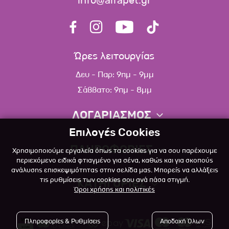
info@alfapet.gr
Ώρες λειτουργίας
Δευ - Παρ: 9πμ - 9μμ
Σάββατο: 9πμ - 8μμ
ΛΟΓΑΡΙΑΣΜΟΣ
Επιλογές Cookies
Πληροφορίες λογαριασμού
ΠΛΗΡΟΦΟΡΙΕΣ
Χρησιμοποιούμε εργαλεία όπως τα cookies για να σου παρέχουμε
Λίστα αγαπημένων
περιεχόμενο ειδικά φτιαγμένο για σένα, καθώς και για σκοπούς
ανάλυσης επισκεψιμότητας στην σελίδα μας. Μπορείς να αλλάξεις
Σχετικά
Πολιτική επιστροφών
τις ρυθμίσεις των cookies σου ανά πάσα στιγμή.
ΚΑΤΗΓΟΡΙΕΣ
Όροι χρήσης και πολιτικές
Επικοινωνία
Σκύλος
Blog
Πληροφορίες & Ρυθμίσεις
Αποδοχή Όλων
Γάτα