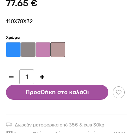
77.65 €
110X78X32
Χρώμα
1
Προσθήκη στο καλάθι
Δωρεάν μεταφορικά από 35€ & έως 30kg