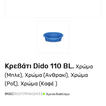
Kρεβάτι Dido 110 BL.
Χρώμα
(Μπλε), Χρώμα (Ανθρακί), Χρώμα
(Ροζ), Χρώμα (Καφέ )
IMAC
8021799402433
Άμεσα διαθέσιμο