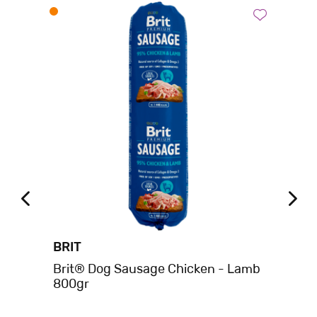
BRIT
BE
Brit® Dog Sausage Chicken - Lamb
Be
800gr
Σκ