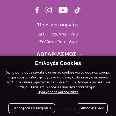
Ώρες λειτουργίας
Δευ - Παρ: 9πμ - 9μμ
Σάββατο: 9πμ - 8μμ
ΛΟΓΑΡΙΑΣΜΟΣ
Επιλογές Cookies
Πληροφορίες λογαριασμού
ΠΛΗΡΟΦΟΡΙΕΣ
Χρησιμοποιούμε εργαλεία όπως τα cookies για να σου παρέχουμε
Λίστα αγαπημένων
περιεχόμενο ειδικά φτιαγμένο για σένα, καθώς και για σκοπούς
ανάλυσης επισκεψιμότητας στην σελίδα μας. Μπορείς να αλλάξεις
Σχετικά
Πολιτική επιστροφών
τις ρυθμίσεις των cookies σου ανά πάσα στιγμή.
ΚΑΤΗΓΟΡΙΕΣ
Όροι χρήσης και πολιτικές
Επικοινωνία
Σκύλος
Blog
Πληροφορίες & Ρυθμίσεις
Αποδοχή Όλων
Γάτα
Όροι Χρήσης