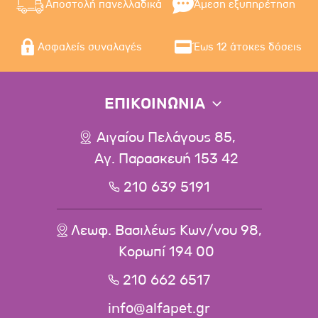
Αποστολή πανελλαδικά
Άμεση εξυπηρέτηση
Ασφαλείς συναλαγές
Έως 12 άτοκες δόσεις
ΕΠΙΚΟΙΝΩΝΙΑ
Αιγαίου Πελάγους 85,
Αγ. Παρασκευή 153 42
210 639 5191
Λεωφ. Βασιλέως Κων/νου 98,
Κορωπί 194 00
210 662 6517
info@alfapet.gr