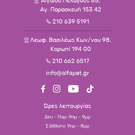
Αιγαίου Πελάγους 85,
Αγ. Παρασκευή 153 42
210 639 5191
Λεωφ. Βασιλέως Κων/νου 98,
Κορωπί 194 00
210 662 6517
info@alfapet.gr
Ώρες λειτουργίας
Δευ - Παρ: 9πμ - 9μμ
Σάββατο: 9πμ - 8μμ