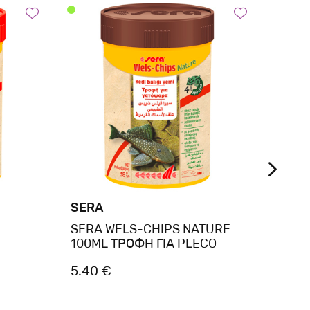
SERA
SER
SERA WELS-CHIPS NATURE
sera 
100ML ΤΡΟΦΗ ΓΙΑ PLECO
5.40 €
2.60