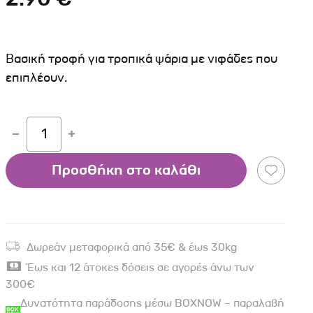
Σκύλου
Γάτας
Ταυτότητες Γάτας
Αλυσίδες-Φίμωτρα Σκύλου
Οδηγοί Γάτας
Παιχνίδια Σκύλου
Bασική τροφή για τροπικά ψάρια με νιφάδες που
ου
Ρουχαλάκια Σκύλου
επιπλέουν.
Ταυτότητες Σκύλου
Κουδουνάκια Σκύλου
1
Εκπαίδευση Σκύλου
Προσθήκη στο καλάθι
άτας
υ
κύλου
Δωρεάν μεταφορικά από 35€ & έως 30kg
λου
Έως και 12 άτοκες δόσεις σε αγορές άνω των
300€
Δυνατότητα παράδοσης μέσω BOXNOW – παραλαβή