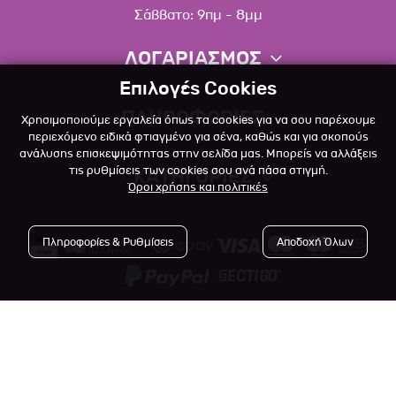
Σάββατο: 9πμ - 8μμ
ΛΟΓΑΡΙΑΣΜΟΣ
Επιλογές Cookies
Πληροφορίες λογαριασμού
ΠΛΗΡΟΦΟΡΙΕΣ
Χρησιμοποιούμε εργαλεία όπως τα cookies για να σου παρέχουμε
Λίστα αγαπημένων
περιεχόμενο ειδικά φτιαγμένο για σένα, καθώς και για σκοπούς
ανάλυσης επισκεψιμότητας στην σελίδα μας. Μπορείς να αλλάξεις
Σχετικά
Πολιτική επιστροφών
τις ρυθμίσεις των cookies σου ανά πάσα στιγμή.
ΚΑΤΗΓΟΡΙΕΣ
Όροι χρήσης και πολιτικές
Επικοινωνία
Σκύλος
Blog
Πληροφορίες & Ρυθμίσεις
Αποδοχή Όλων
Γάτα
Όροι Χρήσης
Μικρό Ζώο
Πολιτική Απορρήτου
Πτηνό
Copyright © 2023
-2026 Αlfapet.gr |
Τρόποι Πληρωμής
All rights reserved.
Ψάρι
Τρόποι Αποστολής

Powered by
Developed with
