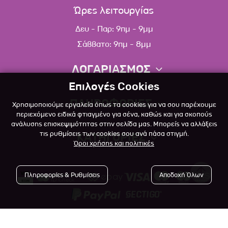
Ώρες λειτουργίας
Δευ - Παρ: 9πμ - 9μμ
Σάββατο: 9πμ - 8μμ
ΛΟΓΑΡΙΑΣΜΟΣ
Επιλογές Cookies
Πληροφορίες λογαριασμού
ΠΛΗΡΟΦΟΡΙΕΣ
Χρησιμοποιούμε εργαλεία όπως τα cookies για να σου παρέχουμε
Λίστα αγαπημένων
περιεχόμενο ειδικά φτιαγμένο για σένα, καθώς και για σκοπούς
ανάλυσης επισκεψιμότητας στην σελίδα μας. Μπορείς να αλλάξεις
Σχετικά
Πολιτική επιστροφών
τις ρυθμίσεις των cookies σου ανά πάσα στιγμή.
ΚΑΤΗΓΟΡΙΕΣ
Όροι χρήσης και πολιτικές
Επικοινωνία
Σκύλος
Blog
Πληροφορίες & Ρυθμίσεις
Αποδοχή Όλων
Γάτα
Όροι Χρήσης
Μικρό Ζώο
Πολιτική Απορρήτου
Πτηνό
Copyright © 2023
-2026 Αlfapet.gr |