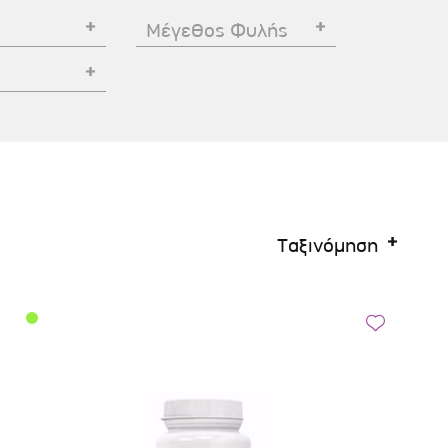
Σκύλου
Γάτας
Ταυτότητες Γάτας
Μέγεθος Φυλής
Αλυσίδες-Φίμωτρα Σκύλου
Οδηγοί Γάτας
Παιχνίδια Σκύλου
ου
Ρουχαλάκια Σκύλου
Ταυτότητες Σκύλου
Κουδουνάκια Σκύλου
Εκπαίδευση Σκύλου
Ταξινόμηση
άτας
υ
κύλου
λου