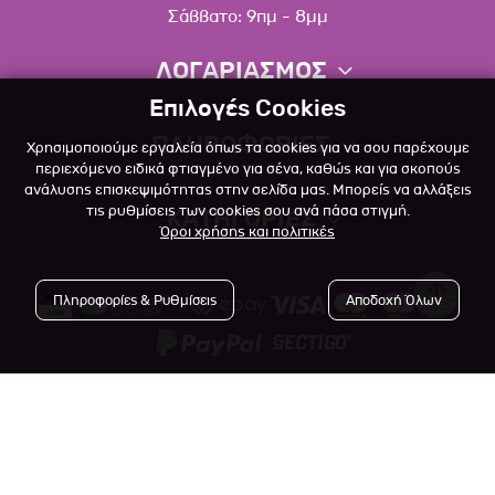
Σάββατο: 9πμ - 8μμ
ΛΟΓΑΡΙΑΣΜΟΣ
Επιλογές Cookies
Πληροφορίες λογαριασμού
ΠΛΗΡΟΦΟΡΙΕΣ
Χρησιμοποιούμε εργαλεία όπως τα cookies για να σου παρέχουμε
Λίστα αγαπημένων
περιεχόμενο ειδικά φτιαγμένο για σένα, καθώς και για σκοπούς
ανάλυσης επισκεψιμότητας στην σελίδα μας. Μπορείς να αλλάξεις
Σχετικά
Πολιτική επιστροφών
τις ρυθμίσεις των cookies σου ανά πάσα στιγμή.
ΚΑΤΗΓΟΡΙΕΣ
Όροι χρήσης και πολιτικές
Επικοινωνία
Σκύλος
Blog
Πληροφορίες & Ρυθμίσεις
Αποδοχή Όλων
Γάτα
Όροι Χρήσης
Μικρό Ζώο
Πολιτική Απορρήτου
Πτηνό
Copyright © 2023
-2026 Αlfapet.gr |
Τρόποι Πληρωμής
All rights reserved.
Ψάρι
Τρόποι Αποστολής

Powered by
Developed with

Ερπετό