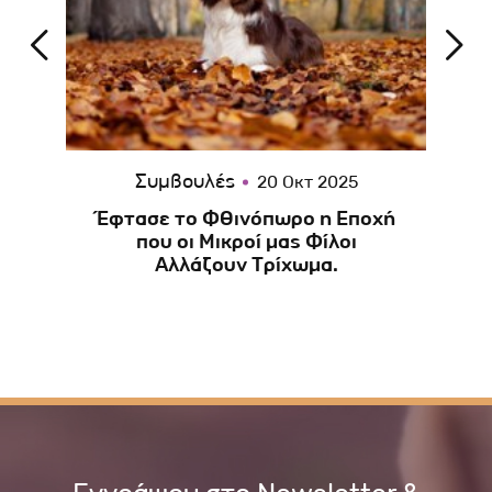
Συμβουλές
20 Οκτ 2025
ης
Έφτασε το Φθινόπωρο η Εποχή
Κ
ς
που οι Μικροί μας Φίλοι
Αλλάζουν Τρίχωμα.