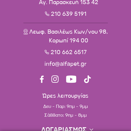
Αγ. Παρασκευή 153 42
210 639 5191
Λεωφ. Βασιλέως Κων/νου 98,
Κορωπί 194 00
210 662 6517
info@alfapet.gr
Ώρες λειτουργίας
Δευ - Παρ: 9πμ - 9μμ
Σάββατο: 9πμ - 8μμ
ΛΟΓΑΡΙΑΣΜΟΣ