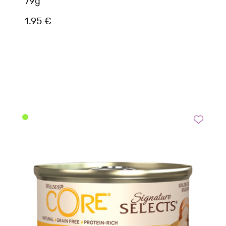
79g
1.95 €