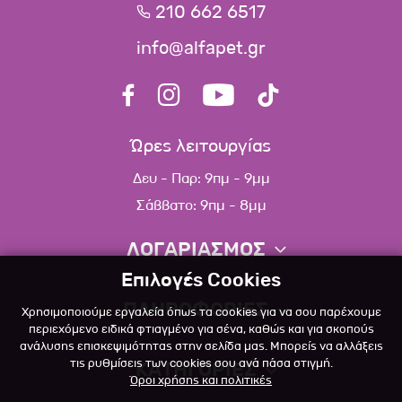
210 662 6517
info@alfapet.gr
Ώρες λειτουργίας
Δευ - Παρ: 9πμ - 9μμ
Σάββατο: 9πμ - 8μμ
ΛΟΓΑΡΙΑΣΜΟΣ
Επιλογές Cookies
Πληροφορίες λογαριασμού
ΠΛΗΡΟΦΟΡΙΕΣ
Χρησιμοποιούμε εργαλεία όπως τα cookies για να σου παρέχουμε
Λίστα αγαπημένων
περιεχόμενο ειδικά φτιαγμένο για σένα, καθώς και για σκοπούς
ανάλυσης επισκεψιμότητας στην σελίδα μας. Μπορείς να αλλάξεις
Σχετικά
Πολιτική επιστροφών
τις ρυθμίσεις των cookies σου ανά πάσα στιγμή.
ΚΑΤΗΓΟΡΙΕΣ
Όροι χρήσης και πολιτικές
Επικοινωνία