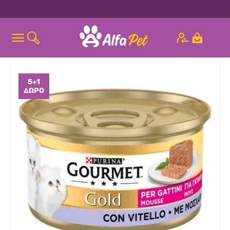
5+1
ΔΏΡΟ