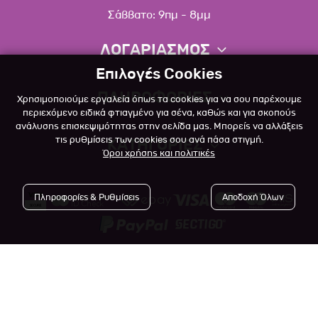
Σάββατο: 9πμ - 8μμ
ΛΟΓΑΡΙΑΣΜΟΣ
Επιλογές Cookies
Πληροφορίες λογαριασμού
ΠΛΗΡΟΦΟΡΙΕΣ
Χρησιμοποιούμε εργαλεία όπως τα cookies για να σου παρέχουμε
Λίστα αγαπημένων
περιεχόμενο ειδικά φτιαγμένο για σένα, καθώς και για σκοπούς
ανάλυσης επισκεψιμότητας στην σελίδα μας. Μπορείς να αλλάξεις
Σχετικά
Πολιτική επιστροφών
τις ρυθμίσεις των cookies σου ανά πάσα στιγμή.
ΚΑΤΗΓΟΡΙΕΣ
Όροι χρήσης και πολιτικές
Επικοινωνία
Σκύλος
Blog
Πληροφορίες & Ρυθμίσεις
Αποδοχή Όλων
Γάτα
Όροι Χρήσης
Μικρό Ζώο
Πολιτική Απορρήτου
Πτηνό
Copyright © 2023
-2026 Αlfapet.gr |
Τρόποι Πληρωμής
All rights reserved.
Ψάρι
Τρόποι Αποστολής

Powered by
Developed with
