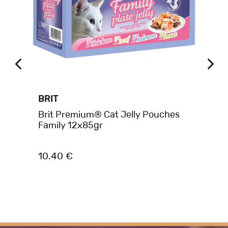
BRIT
BR
Brit Premium® Cat Jelly Pouches
Br
&
Family 12x85gr
Fi
10.40 €
1.