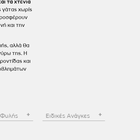
αι τα χτένια
Σκύλου
Γάτας
Ταυτότητες Γάτας
 γάτας χωρίς
Αλυσίδες-Φίμωτρα Σκύλου
Οδηγοί Γάτας
ροσφέρουν
Παιχνίδια Σκύλου
νή και την
ου
Ρουχαλάκια Σκύλου
Ταυτότητες Σκύλου
ιής, αλλά θα
γύρω της. Η
Κουδουνάκια Σκύλου
ροντίδας και
Εκπαίδευση Σκύλου
ροβλημάτων
άτας
υ
κύλου
 Φυλής
Ειδικές Ανάγκες
λου