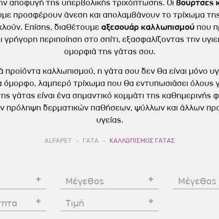
ν αποφυγή της υπερβολικής τριχόπτωσης. Οι
βούρτσες κ
γιεινή Γάτας
Πατάκια - Κουβέρτες Σκύλου
Πτυσσόμενα Κλουβιά-Πάρκα 
ύλου
υμε προσφέρουν άνεση και απολαμβάνουν το τρίχωμα της
Πτυσσόμενα Κλουβιά-Πάρκα
χλούν. Επίσης, διαθέτουμε
αξεσουάρ καλλωπισμού
που π
ακάκια Σκύλου
Σκύλου
ι γρήγορη περιποίηση στο σπίτι, εξασφαλίζοντας την υγιει
ός Γάτας
Υγεία Γάτας
 Πάνες Σκύλου
ομορφιά της γάτας σου.
Αξεσουάρ Αυτοκινήτου Σκύλ
τένες Γάτας
Βιταμίνες-Συμπληρώματα
Φροντίδα Σκύλου
 προϊόντα καλλωπισμού, η γάτα σου δεν θα είναι μόνο υγ
Διατροφή Γάτας
 Γάτας
ερισυλλογής
να όμορφο, λαμπερό τρίχωμα που θα εντυπωσιάσει όλους 
Υγεία Σκύλου
Catnip-Γρασίδι Γάτας
ρισμού Γάτας
ων Σκύλου
της γάτας είναι ένα σημαντικό κομμάτι της καθημερινής φ
Αντιπαρασιτικά Σκύλου
Αντιπαρασιτικά Γάτας
ν πρόληψη δερματικών παθήσεων, ψύλλων και άλλων π
άτας
υγείας.
Βιταμίνες-Συμπληρώματα
Προβλήματα Συμπεριφορά Γ
ός Σκύλου
Διατροφής Σκύλου
ALFAPET
ΓΑΤΑ
ΚΑΛΛΩΠΙΣΜΟΣ ΓΑΤΑΣ
κύλου
Ελισαβετιανά Κολάρα Σκύλο
 Χτένες Σκύλου
Προβλήματα ΣυμπεριφοράςΣ
 Καθαρισμού Σκύλου
Μέγεθος
Μέγεθος
Φαρμακευτικά Προιόντα Σκύ
 Σκύλου
τητα
Τιμή