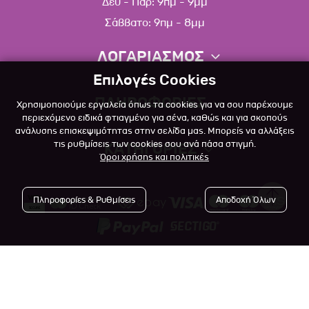
Δευ - Παρ: 9πμ - 9μμ
Σάββατο: 9πμ - 8μμ
ΛΟΓΑΡΙΑΣΜΟΣ
Επιλογές Cookies
Πληροφορίες λογαριασμού
ΠΛΗΡΟΦΟΡΙΕΣ
Χρησιμοποιούμε εργαλεία όπως τα cookies για να σου παρέχουμε
Λίστα αγαπημένων
περιεχόμενο ειδικά φτιαγμένο για σένα, καθώς και για σκοπούς
ανάλυσης επισκεψιμότητας στην σελίδα μας. Μπορείς να αλλάξεις
Σχετικά
Πολιτική επιστροφών
τις ρυθμίσεις των cookies σου ανά πάσα στιγμή.
ΚΑΤΗΓΟΡΙΕΣ
Όροι χρήσης και πολιτικές
Επικοινωνία
Σκύλος
Blog
Πληροφορίες & Ρυθμίσεις
Αποδοχή Όλων
Γάτα
Όροι Χρήσης
Μικρό Ζώο
Πολιτική Απορρήτου
Πτηνό
Copyright © 2023
-2026 Αlfapet.gr |
Τρόποι Πληρωμής
All rights reserved.
Ψάρι
Τρόποι Αποστολής

Powered by
Developed with
