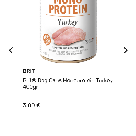
BRIT
BR
Brit® Dog Cans Monoprotein Turkey
Br
400gr
Ch
3.00 €
2.