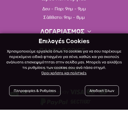
Δευ - Παρ: 9πμ - 9μμ
Σάββατο: 9πμ - 8μμ
ΛΟΓΑΡΙΑΣΜΟΣ
Επιλογές Cookies
Πληροφορίες λογαριασμού
ΠΛΗΡΟΦΟΡΙΕΣ
Χρησιμοποιούμε εργαλεία όπως τα cookies για να σου παρέχουμε
Λίστα αγαπημένων
περιεχόμενο ειδικά φτιαγμένο για σένα, καθώς και για σκοπούς
ανάλυσης επισκεψιμότητας στην σελίδα μας. Μπορείς να αλλάξεις
Σχετικά
Πολιτική επιστροφών
τις ρυθμίσεις των cookies σου ανά πάσα στιγμή.
ΚΑΤΗΓΟΡΙΕΣ
Όροι χρήσης και πολιτικές
Επικοινωνία
Σκύλος
Blog
Πληροφορίες & Ρυθμίσεις
Αποδοχή Όλων
Γάτα
Όροι Χρήσης
Μικρό Ζώο
Πολιτική Απορρήτου
Πτηνό
Copyright © 2023
-2026 Αlfapet.gr |
Τρόποι Πληρωμής
All rights reserved.