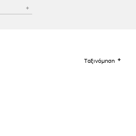
Σκύλου
Γάτας
Ταυτότητες Γάτας
Αλυσίδες-Φίμωτρα Σκύλου
Οδηγοί Γάτας
Παιχνίδια Σκύλου
ου
Ρουχαλάκια Σκύλου
Ταυτότητες Σκύλου
Κουδουνάκια Σκύλου
Ταξινόμηση
Εκπαίδευση Σκύλου
άτας
υ
κύλου
λου