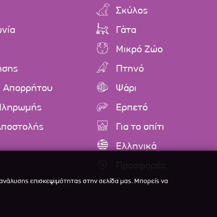
Σκύλος
ωνία
Γάτα
Μικρό Ζώο
ήσης
Πτηνό
ή Απορρήτου
Ψάρι
Πληρωμής
Ερπετό
Αποστολής
Για το σπίτι
Ελληνικά
Προσφορές
 ανάλυσης επισκεψιμότητας στην σελίδα μας. Μπορείς να