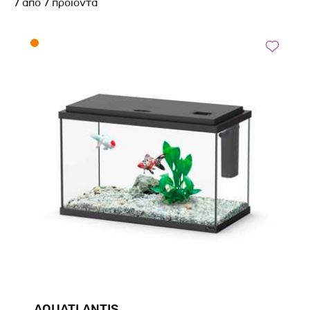
7
από
7
προϊόντα
AQUATLANTIS