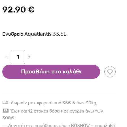
Σκύλου
Γάτας
Ταυτότητες Γάτας
92.90 €
Αλυσίδες-Φίμωτρα Σκύλου
Οδηγοί Γάτας
Παιχνίδια Σκύλου
ου
Ρουχαλάκια Σκύλου
Ενυδρείο Aquatlantis 33.5L.
Ταυτότητες Σκύλου
Κουδουνάκια Σκύλου
1
Εκπαίδευση Σκύλου
άτας
Προσθήκη στο καλάθι
υ
κύλου
Δωρεάν μεταφορικά από 35€ & έως 30kg
λου
Έως και 12 άτοκες δόσεις σε αγορές άνω των
300€
Δυνατότητα παράδοσης μέσω BOXNOW – παραλαβή