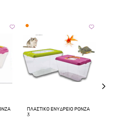
DOP
ΟΝΖΑ
ΠΛΑΣΤΙΚΟ ΕΝΥΔΡΕΙΟ ΡΟΝΖΑ
DoPhi
3
για Μ