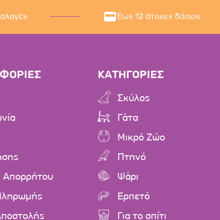
ναλαγές
Έως 12 άτοκες δόσεις
ΦΟΡΙΕΣ
ΚΑΤΗΓΟΡΙΕΣ
Σκύλος
ωνία
Γάτα
Μικρό Ζώο
ήσης
Πτηνό
ή Απορρήτου
Ψάρι
Πληρωμής
Ερπετό
Αποστολής
Για το σπίτι