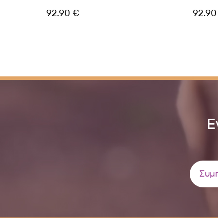
92.90 €
92.90
Ε