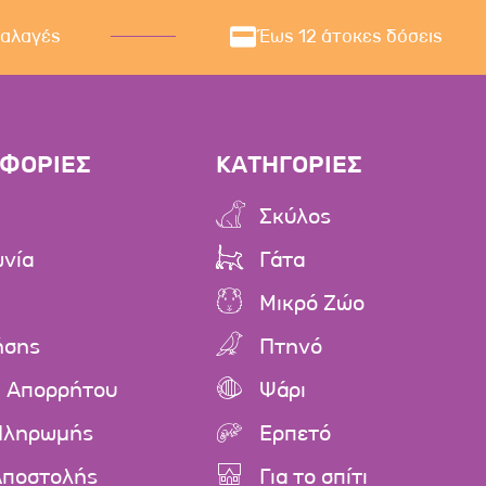
ναλαγές
Έως 12 άτοκες δόσεις
ΦΟΡΙΕΣ
ΚΑΤΗΓΟΡΙΕΣ
Σκύλος
ωνία
Γάτα
Μικρό Ζώο
ήσης
Πτηνό
ή Απορρήτου
Ψάρι
Πληρωμής
Ερπετό
Αποστολής
Για το σπίτι