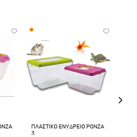
DOP
ΟΝΖΑ
ΠΛΑΣΤΙΚΟ ΕΝΥΔΡΕΙΟ ΡΟΝΖΑ
DoPhi
3
για Μ