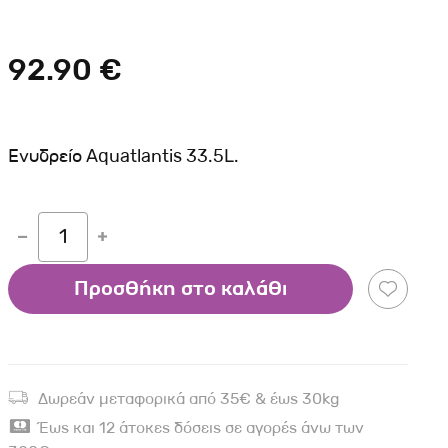
Σκύλου
Γάτας
Ταυτότητες Γάτας
Αλυσίδες-Φίμωτρα Σκύλου
Οδηγοί Γάτας
92.90 €
Παιχνίδια Σκύλου
ου
Ρουχαλάκια Σκύλου
Ταυτότητες Σκύλου
Ενυδρείο Aquatlantis 33.5L.
Κουδουνάκια Σκύλου
Εκπαίδευση Σκύλου
1
άτας
Προσθήκη στο καλάθι
υ
κύλου
λου
Δωρεάν μεταφορικά από 35€ & έως 30kg
Έως και 12 άτοκες δόσεις σε αγορές άνω των