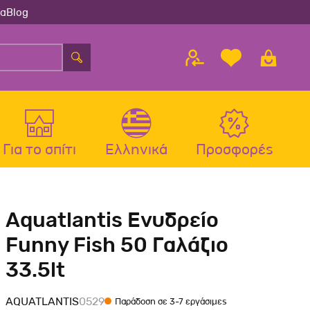
ία
Blog
Για το σπίτι
Ελληνικά
Προσφορές
λου
ς
Αξεσουάρ Σκύλου
Αξεσουάρ Γάτας
Aquatlantis Ενυδρείο
λου
Μπολ-Ταιστρες-Ποτίστρες Σκύλου
Μπολ-Ταιστρες-Ποτίστρες Γάτας
Funny Fish 50 Γαλάζιο
Περιλαίμια Σκύλου
Περιλαίμια-Σαμαράκια Γάτας
33.5lt
Σαμαράκια Σκύλου
Παιχνίδια Γάτας
Οδηγοί-Πτυσσόμενοι Οδηγοί
Ονυχοδρόμια Γάτας
AQUATLANTIS
0529
Παράδοση σε 3-7 εργάσιμες