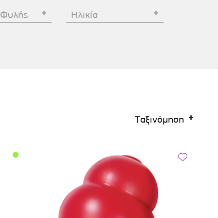
Σκύλου
Γάτας
Ταυτότητες Γάτας
 Φυλής
Ηλικία
Αλυσίδες-Φίμωτρα Σκύλου
Οδηγοί Γάτας
Παιχνίδια Σκύλου
ου
Ρουχαλάκια Σκύλου
Ταυτότητες Σκύλου
Κουδουνάκια Σκύλου
Εκπαίδευση Σκύλου
Ταξινόμηση
άτας
υ
κύλου
λου