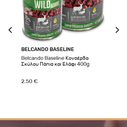
BELCANDO BASELINE
BR
Belcando Baseline Κονσέρβα
Br
Σκύλου Πάπια και Ελάφι 400g
& 
2.50 €
3.