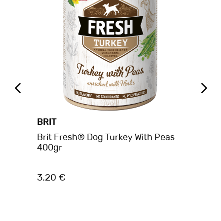
BRIT
BE
amb
Brit Fresh® Dog Turkey With Peas
Be
400gr
Σκ
3.20 €
4.