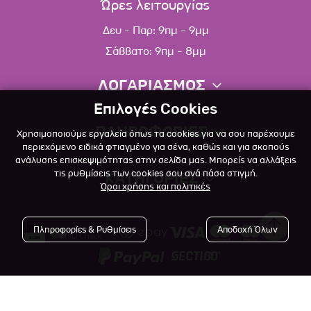
Ώρες λειτουργίας
Δευ - Παρ: 9πμ - 9μμ
Σάββατο: 9πμ - 8μμ
ΛΟΓΑΡΙΑΣΜΟΣ
Επιλογές Cookies
Πληροφορίες λογαριασμού
ΠΛΗΡΟΦΟΡΙΕΣ
Χρησιμοποιούμε εργαλεία όπως τα cookies για να σου παρέχουμε
Λίστα αγαπημένων
περιεχόμενο ειδικά φτιαγμένο για σένα, καθώς και για σκοπούς
ανάλυσης επισκεψιμότητας στην σελίδα μας. Μπορείς να αλλάξεις
Σχετικά
Πολιτική επιστροφών
τις ρυθμίσεις των cookies σου ανά πάσα στιγμή.
ΚΑΤΗΓΟΡΙΕΣ
Όροι χρήσης και πολιτικές
Επικοινωνία
Σκύλος
Blog
Πληροφορίες & Ρυθμίσεις
Αποδοχή Όλων
Γάτα
Όροι Χρήσης
Μικρό Ζώο
Πολιτική Απορρήτου
Πτηνό
Copyright © 2023
-2026 Αlfapet.gr |
Τρόποι Πληρωμής