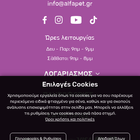
info@alfapet.gr
Ώρες λειτουργίας
Δευ - Παρ: 9πμ - 9μμ
Σάββατο: 9πμ - 8μμ
ΛΟΓΑΡΙΑΣΜΟΣ
Επιλογές Cookies
Πληροφορίες λογαριασμού
ΠΛΗΡΟΦΟΡΙΕΣ
Χρησιμοποιούμε εργαλεία όπως τα cookies για να σου παρέχουμε
Λίστα αγαπημένων
περιεχόμενο ειδικά φτιαγμένο για σένα, καθώς και για σκοπούς
ανάλυσης επισκεψιμότητας στην σελίδα μας. Μπορείς να αλλάξεις
Σχετικά
Πολιτική επιστροφών
τις ρυθμίσεις των cookies σου ανά πάσα στιγμή.
ΚΑΤΗΓΟΡΙΕΣ
Όροι χρήσης και πολιτικές
Επικοινωνία
Σκύλος
Blog
Πληροφορίες & Ρυθμίσεις
Αποδοχή Όλων