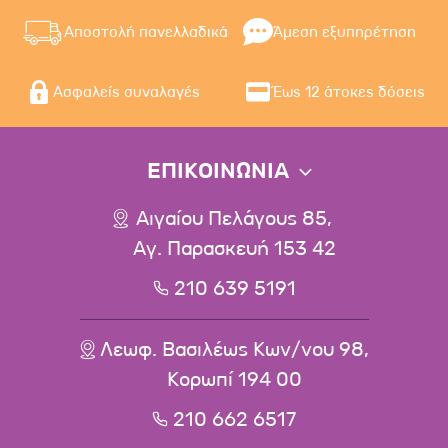
Αποστολή πανελλαδικά
Άμεση εξυπηρέτηση
Ασφαλείς συναλαγές
Έως 12 άτοκες δόσεις
ΕΠΙΚΟΙΝΩΝΙΑ
Αιγαίου Πελάγους 85,
Αγ. Παρασκευή 153 42
210 639 5191
Λεωφ. Βασιλέως Κων/νου 98,
Κορωπί 194 00
210 662 6517