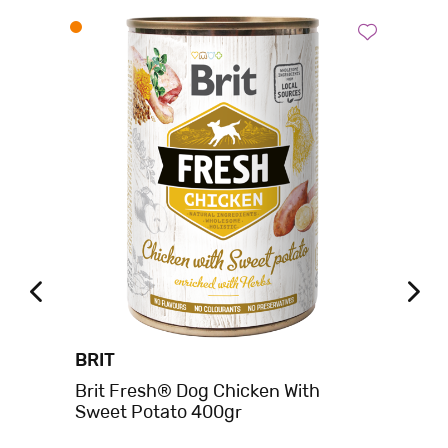
BRIT
BE
ans
Brit Fresh® Dog Chicken With
Be
Sweet Potato 400gr
Σκ