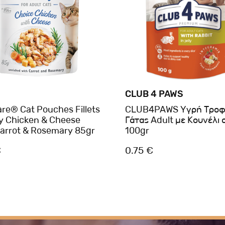
CLUB 4 PAWS
are® Cat Pouches Fillets
CLUB4PAWS Υγρή Τρο
ly Chicken & Cheese
Γάτας Adult με Κουνέλι 
Carrot & Rosemary 85gr
100gr
€
0.75 €