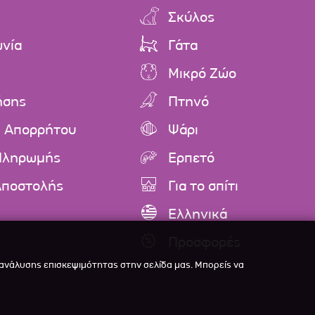
Σκύλος
ωνία
Γάτα
Μικρό Ζώο
ήσης
Πτηνό
ή Απορρήτου
Ψάρι
Πληρωμής
Ερπετό
Αποστολής
Για το σπίτι
Ελληνικά
Προσφορές
 ανάλυσης επισκεψιμότητας στην σελίδα μας. Μπορείς να