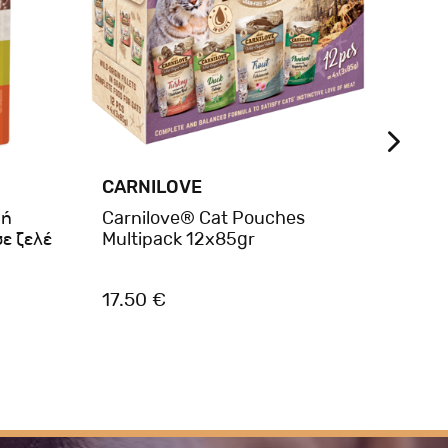
CARNILOVE
BRIT
φή
Carnilove® Cat Pouches
Brit
σε ζελέ
Multipack 12x85gr
Pouc
17.50 €
1.05