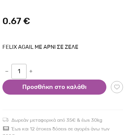
Σκύλου
Γάτας
Ταυτότητες Γάτας
Αλυσίδες-Φίμωτρα Σκύλου
Οδηγοί Γάτας
0.67 €
Παιχνίδια Σκύλου
ου
Ρουχαλάκια Σκύλου
Ταυτότητες Σκύλου
FELIX AGAIL ΜΕ ΑΡΝΙ ΣΕ ΖΕΛΕ
Κουδουνάκια Σκύλου
Εκπαίδευση Σκύλου
1
άτας
Προσθήκη στο καλάθι
υ
κύλου
λου
Δωρεάν μεταφορικά από 35€ & έως 30kg
Έως και 12 άτοκες δόσεις σε αγορές άνω των