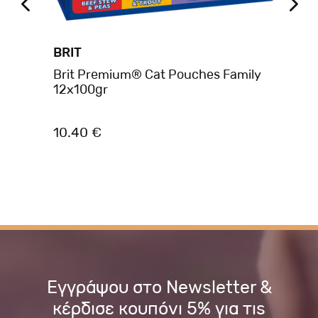
BRIT
BR
es
Brit Premium® Cat Pouches Family
Bri
12x100gr
Je
& 
10.40 €
1.
Εγγράψου στο Newsletter &
κέρδισε κουπόνι 5% για τις