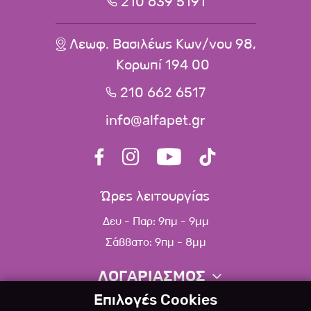
210 639 5191
Λεωφ. Βασιλέως Κων/νου 98,
Κορωπί 194 00
210 662 6517
info@alfapet.gr
Ώρες λειτουργίας
Δευ - Παρ: 9πμ - 9μμ
Σάββατο: 9πμ - 8μμ
ΛΟΓΑΡΙΑΣΜΟΣ
Επιλογές Cookies
Πληροφορίες λογαριασμού