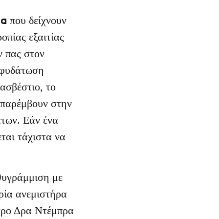
ια
που δείχνουν
οπίας εξαιτίας
ν πας στον
αφυδάτωση
ασβέστιο, το
α παρέμβουν στην
των. Εάν ένα
ται τάχιστα να
υθυγράμμιση με
ρία ανεμιστήρα
ατρο Δρα Ντέμπρα