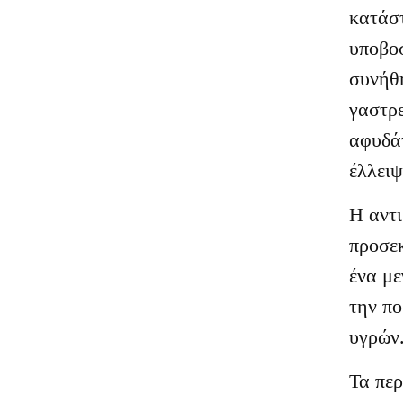
κατάστ
υποβοσ
συνήθη
γαστρε
αφυδάτ
έλλειψ
Η αντι
προσεκ
ένα με
την πο
υγρών
Τα πε