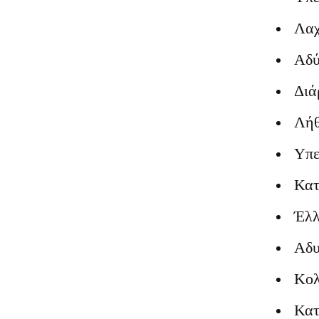
Λαχ
Αδύ
Διά
Λήθ
Υπε
Κατ
Έλλ
Αδυ
Κολ
Κατ