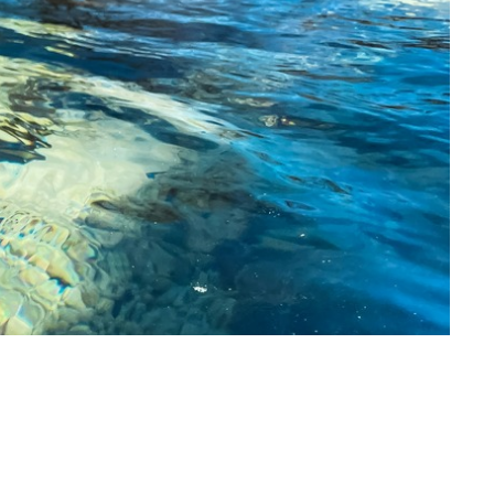
Σκύλου
Γάτας
Ταυτότητες Γάτας
Αλυσίδες-Φίμωτρα Σκύλου
Οδηγοί Γάτας
Παιχνίδια Σκύλου
ου
Ρουχαλάκια Σκύλου
Ταυτότητες Σκύλου
Κουδουνάκια Σκύλου
Εκπαίδευση Σκύλου
άτας
υ
κύλου
λου