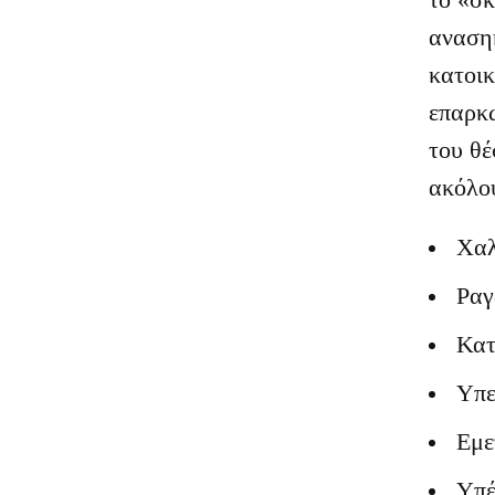
ανασηκ
κατοικ
επαρκώ
του θ
ακόλο
Χαλ
Ραγ
Κατ
Υπε
Εμε
Υπέ