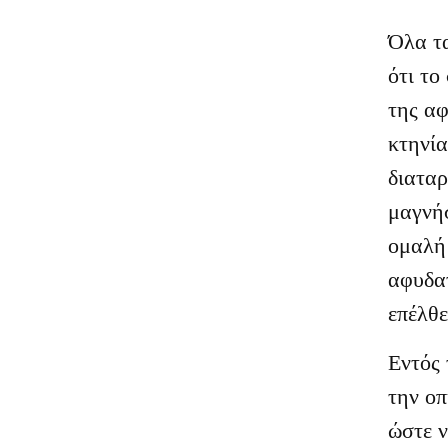
Όλα τ
ότι το
της αφ
κτηνία
διαταρ
μαγνήσ
ομαλή
αφυδατ
επέλθε
Εντός 
την οπ
ώστε ν