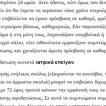
περίπου 24 ωρών άνευ ύδατος, κάτι όμως που δεν
ν ότι θα έπρεπε να περάσουν τόσο χρόνο στερούμ
 επιβάλλεται να έχουν πρόσβαση σε καθαρό, φρέ
τετραώρου βάσεως, καθημερινώς. Εάν παρουσιάζ
όμα ή στη μύτη τους, λαχανιάζουν υπερβολικά ή 
 υγρό σάλιο, τότε πιθανότατα εμφανίζουν συμπτώ
ωσης και χρειάζονται άμεση πρόσβαση σε καθαρ
ιατρικό επείγον
δάτωση συνιστά
.
γιής ενήλικος σκύλος (εξαιρούνται τα κουτάβια, 
αι τα άρρωστα σκυλιά) μπορεί να επιβιώσει δίχως
 με 72 ώρες προτού κάνουν την εμφάνισή τους τ
νδυνης αφυδατώσεως, Σε αυτά τα συμπτώματα συμ
ήνωμα» του δέρματος, το οποίο υφίσταται όταν 