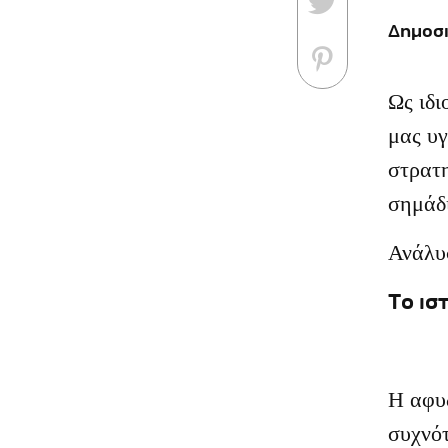
Δημοσι
Ως ιδι
μας υγ
στρατη
σημάδ
Ανάλυ
Το ισ
Η αφυδ
συχνότ