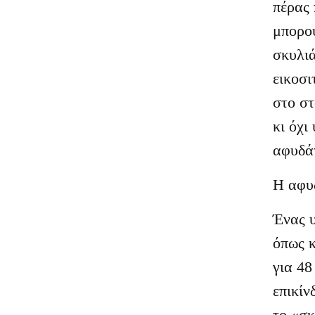
πέρας 
μπορού
σκυλιά
εικοσι
στο στ
κι όχι
αφυδάτ
Η αφυ
Ένας υ
όπως κ
για 48
επικί
το «σκ