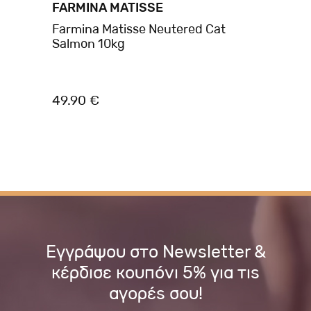
FARMINA MATISSE
FA
Farmina Matisse Neutered Cat
Fa
B
Salmon 10kg
Ne
γι
30
49.90 €
8.
Εγγράψου στο Newsletter &
κέρδισε κουπόνι 5% για τις
αγορές σου!