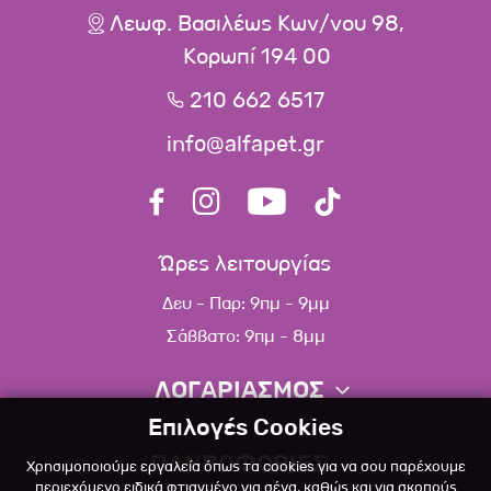
Λεωφ. Βασιλέως Κων/νου 98,
Κορωπί 194 00
210 662 6517
info@alfapet.gr
Ώρες λειτουργίας
Δευ - Παρ: 9πμ - 9μμ
Σάββατο: 9πμ - 8μμ
ΛΟΓΑΡΙΑΣΜΟΣ
Επιλογές Cookies
Πληροφορίες λογαριασμού
ΠΛΗΡΟΦΟΡΙΕΣ
Χρησιμοποιούμε εργαλεία όπως τα cookies για να σου παρέχουμε
Λίστα αγαπημένων
περιεχόμενο ειδικά φτιαγμένο για σένα, καθώς και για σκοπούς