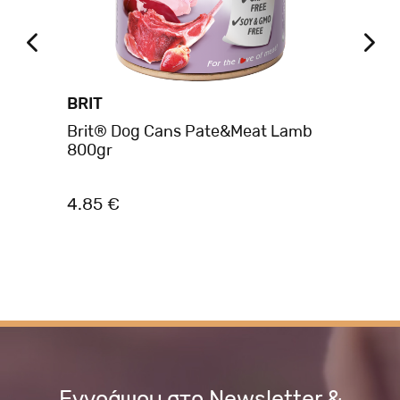
BRIT
BR
Brit® Dog Cans Pate&Meat Lamb
Br
800gr
40
4.85 €
2.
Εγγράψου στο Newsletter &