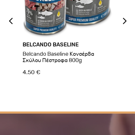
BELCANDO BASELINE
BR
s
Belcando Baseline Κονσέρβα
Br
Σκύλου Πέστροφα 800g
Ri
4.50 €
3.