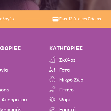
ναλαγές
Έως 12 άτοκες δόσεις
ΦΟΡΙΕΣ
ΚΑΤΗΓΟΡΙΕΣ
Σκύλος
ωνία
Γάτα
Μικρό Ζώο
ήσης
Πτηνό
ή Απορρήτου
Ψάρι
Πληρωμής
Ερπετό