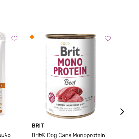
BRIT
BRIT
ουλο
Brit® Dog Cans Monoprotein
Brit