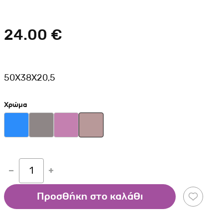
Σκύλου
Γάτας
Ταυτότητες Γάτας
Αλυσίδες-Φίμωτρα Σκύλου
Οδηγοί Γάτας
24.00 €
Παιχνίδια Σκύλου
ου
Ρουχαλάκια Σκύλου
Ταυτότητες Σκύλου
50X38X20,5
Κουδουνάκια Σκύλου
Εκπαίδευση Σκύλου
Χρώμα
άτας
υ
κύλου
1
λου
Προσθήκη στο καλάθι