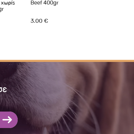
 χωρίς
Beef 400gr
Turk
gr
3.00 €
4.85
σε