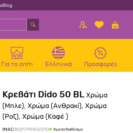
ία
Blog
Για το σπίτι
Ελληνικά
Προσφορές
λου
ς
Αξεσουάρ Σκύλου
Αξεσουάρ Γάτας
Kρεβάτι Dido 50 BL
Χρώμα
λου
Μπολ-Ταιστρες-Ποτίστρες Σκύλου
Μπολ-Ταιστρες-Ποτίστρες Γάτας
(Μπλε), Χρώμα (Ανθρακί), Χρώμα
Περιλαίμια Σκύλου
Περιλαίμια-Σαμαράκια Γάτας
(Ροζ), Χρώμα (Καφέ )
Σαμαράκια Σκύλου
Παιχνίδια Γάτας
Οδηγοί-Πτυσσόμενοι Οδηγοί
Ονυχοδρόμια Γάτας
IMAC
8021799402310
Άμεσα διαθέσιμο