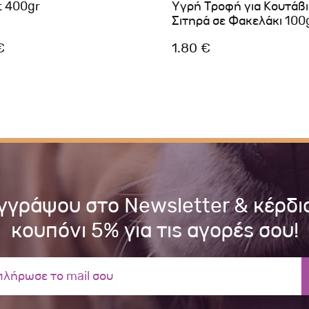
t 400gr
Υγρή Τροφή για Κουτάβι
Σιτηρά σε Φακελάκι 100
€
1.80 €
γγράψου στο Newsletter & κέρδι
κουπόνι 5% για τις αγορές σου!