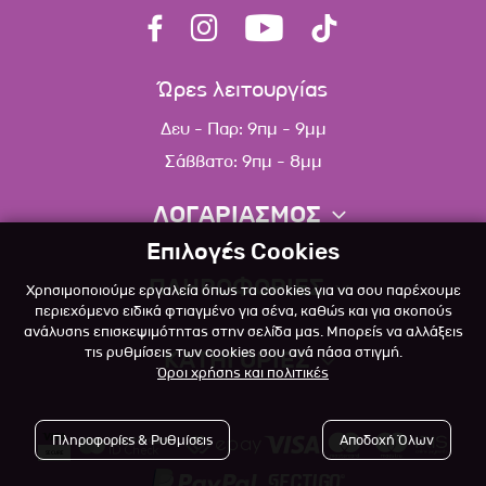
Ώρες λειτουργίας
Δευ - Παρ: 9πμ - 9μμ
Σάββατο: 9πμ - 8μμ
ΛΟΓΑΡΙΑΣΜΟΣ
Επιλογές Cookies
Πληροφορίες λογαριασμού
ΠΛΗΡΟΦΟΡΙΕΣ
Χρησιμοποιούμε εργαλεία όπως τα cookies για να σου παρέχουμε
Λίστα αγαπημένων
περιεχόμενο ειδικά φτιαγμένο για σένα, καθώς και για σκοπούς
ανάλυσης επισκεψιμότητας στην σελίδα μας. Μπορείς να αλλάξεις
Σχετικά
Πολιτική επιστροφών
τις ρυθμίσεις των cookies σου ανά πάσα στιγμή.
ΚΑΤΗΓΟΡΙΕΣ
Όροι χρήσης και πολιτικές
Επικοινωνία
Σκύλος
Blog
Πληροφορίες & Ρυθμίσεις
Αποδοχή Όλων
Γάτα
Όροι Χρήσης