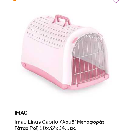
IMAC
Imac Linus Cabrio Κλουβί Μεταφοράς
Γάτας Ροζ 50x32x34.5εκ.