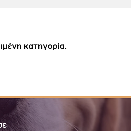
Σκύλου
Γάτας
Ταυτότητες Γάτας
Αλυσίδες-Φίμωτρα Σκύλου
Οδηγοί Γάτας
Παιχνίδια Σκύλου
ου
Ρουχαλάκια Σκύλου
Ταυτότητες Σκύλου
ιμένη κατηγορία.
Κουδουνάκια Σκύλου
Εκπαίδευση Σκύλου
άτας
υ
κύλου
λου
σε