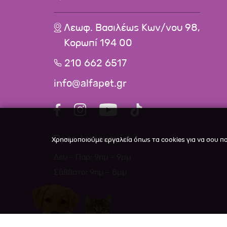
Λεωφ. Βασιλέως Κων/νου 98,
Κορωπί 194 00
210 662 6517
info@alfapet.gr
Ώρες λειτουργίας
Χρησιμοποιούμε εργαλεία όπως τα cookies για να σου π
Δευ - Παρ: 9πμ - 9μμ
Σάββατο: 9πμ - 8μμ