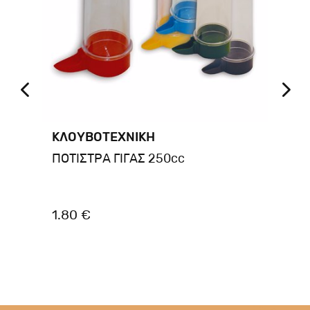
ΚΛΟΥΒΟΤΕΧΝΙΚΗ
ΚΛ
ΟΥ
ΠΟΤΙΣΤΡΑ ΓΙΓΑΣ 250cc
ΦΩ
ΕΞ
1.80 €
3.