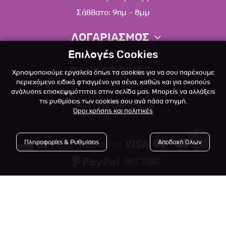
Σάββατο: 9πμ - 8μμ
ΛΟΓΑΡΙΑΣΜΟΣ
Επιλογές Cookies
Πληροφορίες λογαριασμού
ΠΛΗΡΟΦΟΡΙΕΣ
Χρησιμοποιούμε εργαλεία όπως τα cookies για να σου παρέχουμε
Λίστα αγαπημένων
περιεχόμενο ειδικά φτιαγμένο για σένα, καθώς και για σκοπούς
ανάλυσης επισκεψιμότητας στην σελίδα μας. Μπορείς να αλλάξεις
Σχετικά
Πολιτική επιστροφών
τις ρυθμίσεις των cookies σου ανά πάσα στιγμή.
ΚΑΤΗΓΟΡΙΕΣ
Όροι χρήσης και πολιτικές
Επικοινωνία
Σκύλος
Blog
Πληροφορίες & Ρυθμίσεις
Αποδοχή Όλων
Γάτα
Όροι Χρήσης
Μικρό Ζώο
Πολιτική Απορρήτου
Πτηνό
Copyright © 2023
-2026 Αlfapet.gr |
Τρόποι Πληρωμής
All rights reserved.
Ψάρι
Τρόποι Αποστολής

Powered by
Developed with
