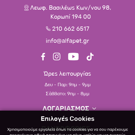
Λεωφ. Βασιλέως Κων/νου 98,
Κορωπί 194 00
210 662 6517
info@alfapet.gr
Ώρες λειτουργίας
Δευ - Παρ: 9πμ - 9μμ
Σάββατο: 9πμ - 8μμ
ΛΟΓΑΡΙΑΣΜΟΣ
Επιλογές Cookies
Πληροφορίες λογαριασμού
ΠΛΗΡΟΦΟΡΙΕΣ
Χρησιμοποιούμε εργαλεία όπως τα cookies για να σου παρέχουμε
Λίστα αγαπημένων