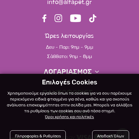
info@alfapet.gr
Ώρες λειτουργίας
Δευ - Παρ: 9πμ - 9μμ
Σάββατο: 9πμ - 8μμ
ΛΟΓΑΡΙΑΣΜΟΣ
Επιλογές Cookies
Πληροφορίες λογαριασμού
ΠΛΗΡΟΦΟΡΙΕΣ
Χρησιμοποιούμε εργαλεία όπως τα cookies για να σου παρέχουμε
Λίστα αγαπημένων
περιεχόμενο ειδικά φτιαγμένο για σένα, καθώς και για σκοπούς
ανάλυσης επισκεψιμότητας στην σελίδα μας. Μπορείς να αλλάξεις
Σχετικά
Πολιτική επιστροφών
τις ρυθμίσεις των cookies σου ανά πάσα στιγμή.
ΚΑΤΗΓΟΡΙΕΣ
Όροι χρήσης και πολιτικές
Επικοινωνία
Σκύλος
Blog
Πληροφορίες & Ρυθμίσεις
Αποδοχή Όλων