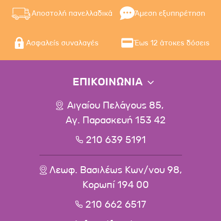
Αποστολή πανελλαδικά
Άμεση εξυπηρέτηση
Ασφαλείς συναλαγές
Έως 12 άτοκες δόσεις
ΕΠΙΚΟΙΝΩΝΙΑ
Αιγαίου Πελάγους 85,
Αγ. Παρασκευή 153 42
210 639 5191
Λεωφ. Βασιλέως Κων/νου 98,
Κορωπί 194 00
210 662 6517