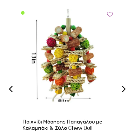
Υ
Παιχνίδι Μάσησης Παπαγάλου με
Πο
Καλαμπόκι & Ξύλο Chew Doll
Πα