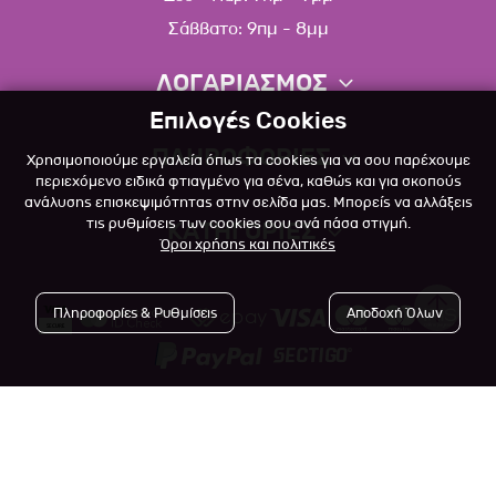
Σάββατο: 9πμ - 8μμ
ΛΟΓΑΡΙΑΣΜΟΣ
Επιλογές Cookies
Πληροφορίες λογαριασμού
ΠΛΗΡΟΦΟΡΙΕΣ
Χρησιμοποιούμε εργαλεία όπως τα cookies για να σου παρέχουμε
Λίστα αγαπημένων
περιεχόμενο ειδικά φτιαγμένο για σένα, καθώς και για σκοπούς
ανάλυσης επισκεψιμότητας στην σελίδα μας. Μπορείς να αλλάξεις
Σχετικά
Πολιτική επιστροφών
τις ρυθμίσεις των cookies σου ανά πάσα στιγμή.
ΚΑΤΗΓΟΡΙΕΣ
Όροι χρήσης και πολιτικές
Επικοινωνία
Σκύλος
Blog
Πληροφορίες & Ρυθμίσεις
Αποδοχή Όλων
Γάτα
Όροι Χρήσης
Μικρό Ζώο
Πολιτική Απορρήτου
Πτηνό
Copyright © 2023
-2026 Αlfapet.gr |
Τρόποι Πληρωμής
All rights reserved.
Ψάρι
Τρόποι Αποστολής

Powered by
Developed with
