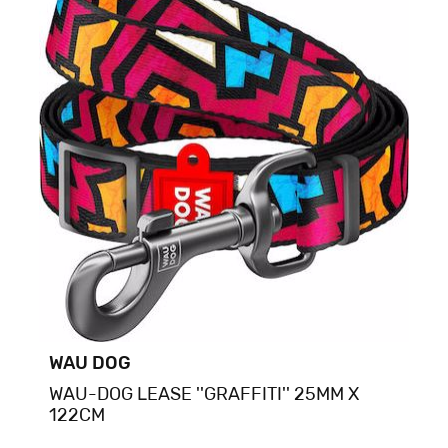
WAU DOG
WAU-DOG LEASE ''GRAFFITI'' 25MM X
122CM