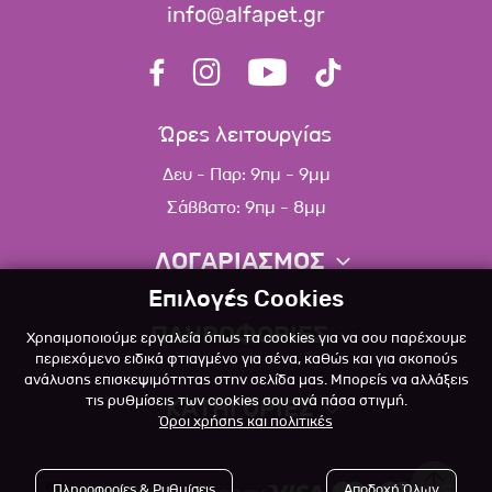
info@alfapet.gr
Ώρες λειτουργίας
Δευ - Παρ: 9πμ - 9μμ
Σάββατο: 9πμ - 8μμ
ΛΟΓΑΡΙΑΣΜΟΣ
Επιλογές Cookies
Πληροφορίες λογαριασμού
ΠΛΗΡΟΦΟΡΙΕΣ
Χρησιμοποιούμε εργαλεία όπως τα cookies για να σου παρέχουμε
Λίστα αγαπημένων
περιεχόμενο ειδικά φτιαγμένο για σένα, καθώς και για σκοπούς
ανάλυσης επισκεψιμότητας στην σελίδα μας. Μπορείς να αλλάξεις
Σχετικά
Πολιτική επιστροφών
τις ρυθμίσεις των cookies σου ανά πάσα στιγμή.
ΚΑΤΗΓΟΡΙΕΣ
Όροι χρήσης και πολιτικές
Επικοινωνία
Σκύλος
Blog
Πληροφορίες & Ρυθμίσεις
Αποδοχή Όλων