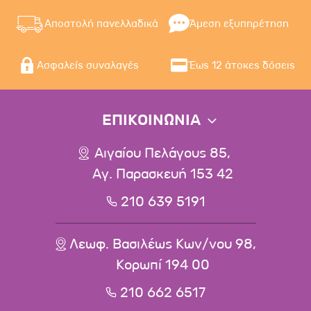
Αποστολή πανελλαδικά
Άμεση εξυπηρέτηση
Ασφαλείς συναλαγές
Έως 12 άτοκες δόσεις
ΕΠΙΚΟΙΝΩΝΙΑ
Αιγαίου Πελάγους 85,
Αγ. Παρασκευή 153 42
210 639 5191
Λεωφ. Βασιλέως Κων/νου 98,
Κορωπί 194 00
210 662 6517