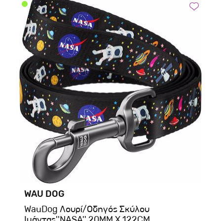
WAU DOG
WauDog Λουρί/Οδηγός Σκύλου
Ιμάντας''NASA'' 20MM X 122CM