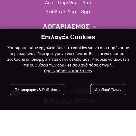
Δευ - Παρ: 9πμ - 9μμ
Σάββατο: 9πμ - 8μμ
ΛΟΓΑΡΙΑΣΜΟΣ
Επιλογές Cookies
Πληροφορίες λογαριασμού
ΠΛΗΡΟΦΟΡΙΕΣ
Χρησιμοποιούμε εργαλεία όπως τα cookies για να σου παρέχουμε
Λίστα αγαπημένων
περιεχόμενο ειδικά φτιαγμένο για σένα, καθώς και για σκοπούς
ανάλυσης επισκεψιμότητας στην σελίδα μας. Μπορείς να αλλάξεις
Σχετικά
Πολιτική επιστροφών
τις ρυθμίσεις των cookies σου ανά πάσα στιγμή.
ΚΑΤΗΓΟΡΙΕΣ
Όροι χρήσης και πολιτικές
Επικοινωνία
Σκύλος
Blog
Πληροφορίες & Ρυθμίσεις
Αποδοχή Όλων
Γάτα
Όροι Χρήσης
Μικρό Ζώο
Πολιτική Απορρήτου
Πτηνό
Copyright © 2023
-2026 Αlfapet.gr |
Τρόποι Πληρωμής
All rights reserved.
Ψάρι
Τρόποι Αποστολής

Powered by
Developed with
