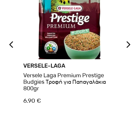
VERSELE-LAGA
VI
Versele Laga Premium Prestige
Me
Budgies Τροφή για Παπαγαλάκια
πα
800gr
6.90 €
6.