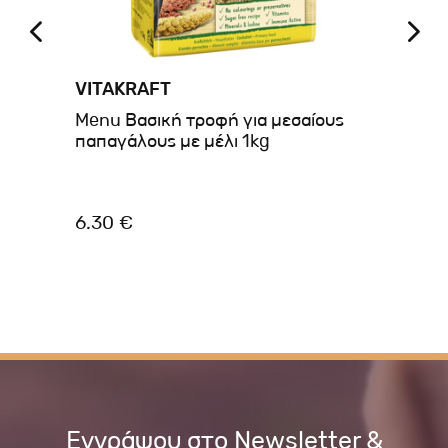
VITAKRAFT
VE
Menu Βασική τροφή για μεσαίους
Ve
παπαγάλους με μέλι 1kg
Fi
Αγ
6.30 €
7.
Εγγράψου στο Newsletter &