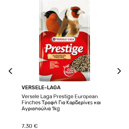
VERSELE-LAGA
VI
Versele Laga Prestige European
Vit
Finches Τροφή Για Καρδερίνες και
Αφ
Αγριοπούλια 1kg
lo
7.30 €
8.