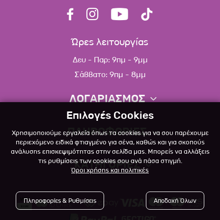
Ώρες λειτουργίας
Δευ - Παρ: 9πμ - 9μμ
Σάββατο: 9πμ - 8μμ
ΛΟΓΑΡΙΑΣΜΟΣ
Επιλογές Cookies
Πληροφορίες λογαριασμού
ΠΛΗΡΟΦΟΡΙΕΣ
Χρησιμοποιούμε εργαλεία όπως τα cookies για να σου παρέχουμε
Λίστα αγαπημένων
περιεχόμενο ειδικά φτιαγμένο για σένα, καθώς και για σκοπούς
ανάλυσης επισκεψιμότητας στην σελίδα μας. Μπορείς να αλλάξεις
Σχετικά
Πολιτική επιστροφών
τις ρυθμίσεις των cookies σου ανά πάσα στιγμή.
ΚΑΤΗΓΟΡΙΕΣ
Όροι χρήσης και πολιτικές
Επικοινωνία
Σκύλος
Blog
Πληροφορίες & Ρυθμίσεις
Αποδοχή Όλων
Γάτα
Όροι Χρήσης