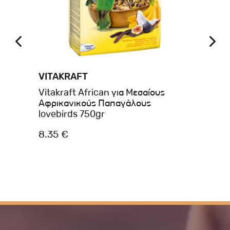
VITAKRAFT
VI
α
Vitakraft African για Μεσαίους
Vit
Αφρικανικούς Παπαγάλους
Πα
lovebirds 750gr
8.35 €
5.