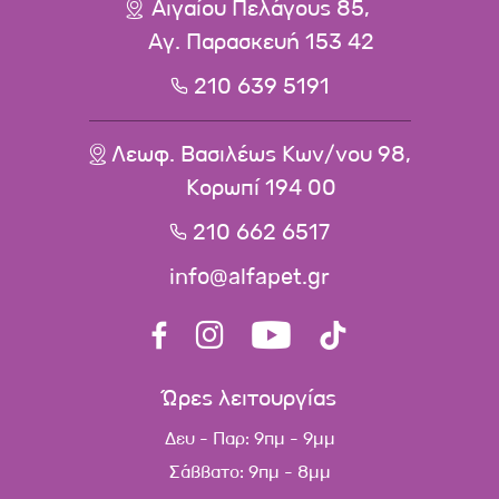
Αιγαίου Πελάγους 85,
Αγ. Παρασκευή 153 42
210 639 5191
Λεωφ. Βασιλέως Κων/νου 98,
Κορωπί 194 00
210 662 6517
info@alfapet.gr
Ώρες λειτουργίας
Δευ - Παρ: 9πμ - 9μμ
Σάββατο: 9πμ - 8μμ