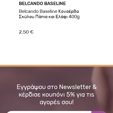
BELCANDO BASELINE
BR
ans
Belcando Baseline Κονσέρβα
Br
Σκύλου Πάπια και Ελάφι 400g
Ch
2.50 €
2.
Εγγράψου στο Newsletter &
κέρδισε κουπόνι 5% για τις
αγορές σου!