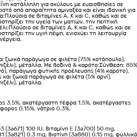
ΐνη κατάλληλη για σκύλους με ευαισθησίες σε
στό από απαραίτητα αμινοξέα και είναι ιδανική για
Πλούσια σε βιταμίνες Α, Κ και C, καθώς και σε
στηρίζει την υγεία των ματιών, την πεπτική
έλι:Πλούσιο σε βιταμίνες A, K και C, καθώς και σε
στηρίζει την υγιή πέψη, ενισχύει τη λειτουργία
νέργεια.
ι ζωικά παράγωγα σε φιλέτα (75% κοτόπουλο),
ιζέλι), μέταλλα. Με βοδινό & καρότο:Σύνθεση: 85
νό), παράγωγα φυτικής προέλευσης (4% καρότο),
 και ζωικά παράγωγα σε φιλέτα (5% αρνί),
ζέλι), μέταλλα.
ος 3.5%, ακατέργαστη τέφρα 1.5%, ακατέργαστες
φορος 0.15%, νάτριο 0.3%.
D3 (3a671) 100 IU, βιταμίνη E (3a700) 50 mg,
1 (3a821) 0.3 mg, βιοτίνη (3a880) 0.15 mg, φυλλικ