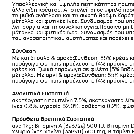
Υποαλλεργική και υψηλής πεπτικότητας πρωτε
άλλα είδη κρέατος. Αποτελείται σε υψηλό ποσο
τη μυϊκή ανάπλαση και τη σωστή θρέψη.Καρότα:
μέταλλα και φυτικές ίνες. Συνδυασμός που υπο
λειτουργία και τη συνολική υγεία.Πράσινο μπιζ
μέταλλα και φυτικές ίνες. Συνδυασμός που υπο
του ανοσοποιητικού συστήματος και παρέχει ε
Σύνθεση
Με κοτόπουλο & αρακά:Σύνθεση: 85% κρέας κα
παράγωγα φυτικής προέλευσης (4% πράσινο μπ
κρέας και ζωικά παράγωγα σε φιλέτα (5% βοδι
μέταλλα. Με αρνί & αρακά:Σύνθεση: 85% κρέας
παράγωγα φυτικής προέλευσης (4% πράσινο μπι
Αναλυτικά Συστατικά
ακατέργαστη πρωτεΐνη 7.5%, ακατέργαστο λίπ
ίνες 0.8%, υγρασία 82.0%, ασβέστιο 0.2%, φώσ
Πρόσθετα Θρεπτικά Συστατικά
ανά 1kg: βιταμίνη A (3a672a) 500 IU, βιταμίνη 
χλωριούχος χολίνη (3a890) 600 mg, βιταμίνη B