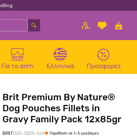
ία
Blog
Για το σπίτι
Ελληνικά
Προσφορές
λου
ς
Αξεσουάρ Σκύλου
Αξεσουάρ Γάτας
Brit Premium By Nature®
λου
Μπολ-Ταιστρες-Ποτίστρες Σκύλου
Μπολ-Ταιστρες-Ποτίστρες Γάτας
Dog Pouches Fillets in
Περιλαίμια Σκύλου
Περιλαίμια-Σαμαράκια Γάτας
Gravy Family Pack 12x85gr
Σαμαράκια Σκύλου
Παιχνίδια Γάτας
Οδηγοί-Πτυσσόμενοι Οδηγοί
Ονυχοδρόμια Γάτας
BRIT
020-1205-brit
Παράδοση σε 1-3 εργάσιμες