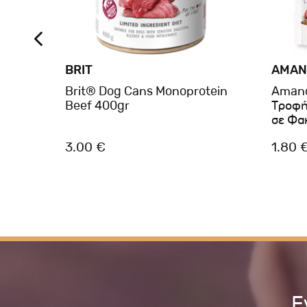
BRIT
AMAN
 With
Brit® Dog Cans Monoprotein
Amano
Beef 400gr
Τροφή
σε Φα
3.00 €
1.80 
Ε