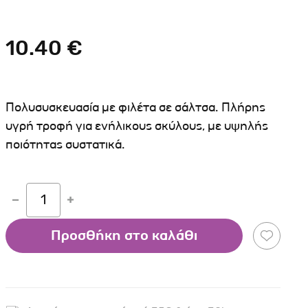
Σκύλου
Γάτας
Ταυτότητες Γάτας
Αλυσίδες-Φίμωτρα Σκύλου
Οδηγοί Γάτας
10.40 €
Παιχνίδια Σκύλου
ου
Ρουχαλάκια Σκύλου
Ταυτότητες Σκύλου
Πολυσυσκευασία με φιλέτα σε σάλτσα. Πλήρης
Κουδουνάκια Σκύλου
υγρή τροφή για ενήλικους σκύλους, με υψηλής
ποιότητας συστατικά.
Εκπαίδευση Σκύλου
άτας
1
υ
κύλου
Προσθήκη στο καλάθι
λου