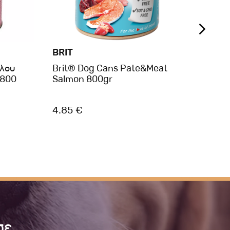
BRIT
AMA
ύλου
Brit® Dog Cans Pate&Meat
Aman
 800
Salmon 800gr
Υγρή 
Σιτηρ
4.85 €
1.80
σε