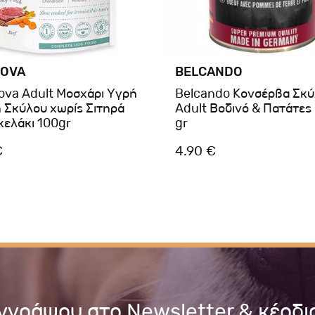
OVA
BELCANDO
va Adult Μοσχάρι Υγρή
Belcando Κονσέρβα Σκ
 Σκύλου χωρίς Σιτηρά
Adult Βοδινό & Πατάτες
κελάκι 100gr
gr
€
4.90 €
γγράψου στο Newsletter & κέρδι