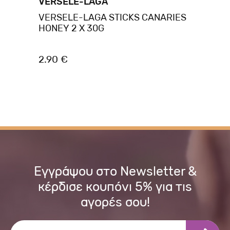
VERSELE-LAGA
VI
VERSELE-LAGA STICKS CANARIES
Kr
HONEY 2 X 30G
πο
2.90 €
2.
Εγγράψου στο Newsletter &
κέρδισε κουπόνι 5% για τις
αγορές σου!