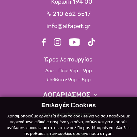
Κορωπί 194 00
210 662 6517
info@alfapet.gr
Ώρες λειτουργίας
Δευ - Παρ: 9πμ - 9μμ
Σάββατο: 9πμ - 8μμ
ΛΟΓΑΡΙΑΣΜΟΣ
Επιλογές Cookies
Πληροφορίες λογαριασμού
ΠΛΗΡΟΦΟΡΙΕΣ
Χρησιμοποιούμε εργαλεία όπως τα cookies για να σου παρέχουμε
Λίστα αγαπημένων
περιεχόμενο ειδικά φτιαγμένο για σένα, καθώς και για σκοπούς
ανάλυσης επισκεψιμότητας στην σελίδα μας. Μπορείς να αλλάξεις
Σχετικά
Πολιτική επιστροφών
τις ρυθμίσεις των cookies σου ανά πάσα στιγμή.
ΚΑΤΗΓΟΡΙΕΣ