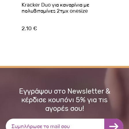
Kracker Duo για καναρίνια με
VE
πολυβιταμίνες 2τμχ onesize
PA
2.10 €
6.
Εγγράψου στο Newsletter &
κέρδισε κουπόνι 5% για τις
αγορές σου!