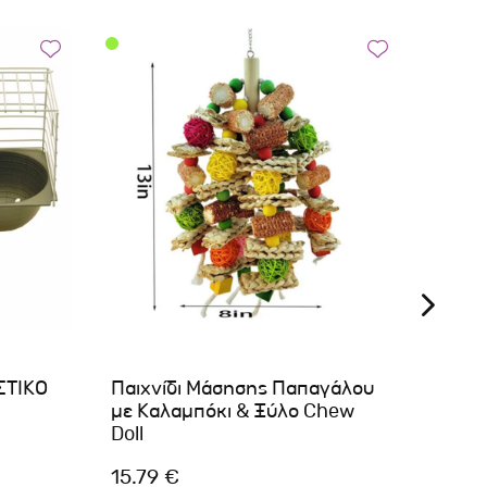
ΚΛΟ
ΣΤΙΚΟ
Παιχνίδι Μάσησης Παπαγάλου
ΣΤΡΙ
με Καλαμπόκι & Ξύλο Chew
Doll
15.79 €
0.26