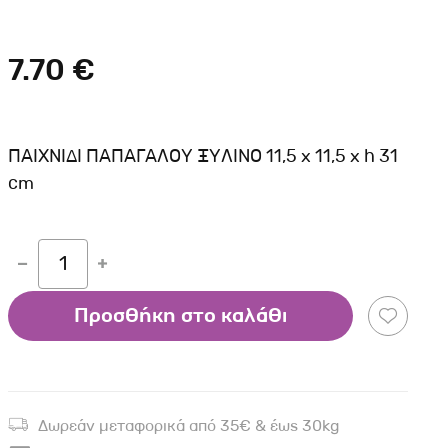
Σκύλου
Γάτας
Ταυτότητες Γάτας
Αλυσίδες-Φίμωτρα Σκύλου
Οδηγοί Γάτας
7.70 €
Παιχνίδια Σκύλου
ου
Ρουχαλάκια Σκύλου
Ταυτότητες Σκύλου
ΠΑΙΧΝΙΔΙ ΠΑΠΑΓΑΛΟΥ ΞΥΛΙΝΟ 11,5 x 11,5 x h 31
Κουδουνάκια Σκύλου
cm
Εκπαίδευση Σκύλου
άτας
1
υ
Προσθήκη στο καλάθι
κύλου
λου
Δωρεάν μεταφορικά από 35€ & έως 30kg