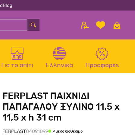
ία
Blog
Για το σπίτι
Ελληνικά
Προσφορές
λου
ς
Αξεσουάρ Σκύλου
Αξεσουάρ Γάτας
FERPLAST ΠΑΙΧΝΙΔΙ
λου
Μπολ-Ταιστρες-Ποτίστρες Σκύλου
Μπολ-Ταιστρες-Ποτίστρες Γάτας
ΠΑΠΑΓΑΛΟΥ ΞΥΛΙΝΟ 11,5 x
Περιλαίμια Σκύλου
Περιλαίμια-Σαμαράκια Γάτας
11,5 x h 31 cm
Σαμαράκια Σκύλου
Παιχνίδια Γάτας
Οδηγοί-Πτυσσόμενοι Οδηγοί
Ονυχοδρόμια Γάτας
FERPLAST
84091099
Άμεσα διαθέσιμο