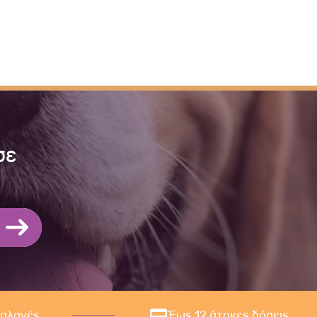
σε
ναλαγές
Έως 12 άτοκες δόσεις