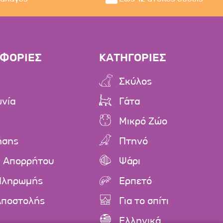
ΦΟΡΙΕΣ
ΚΑΤΗΓΟΡΙΕΣ
Σκύλος
ωνία
Γάτα
Μικρό Ζώο
ήσης
Πτηνό
ή Απορρήτου
Ψάρι
Πληρωμής
Ερπετό
Αποστολής
Για το σπίτι
Ελληνικά